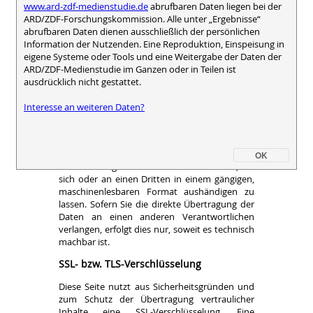
www.ard-zdf-medienstudie.de
abrufbaren Daten liegen bei der
zuständigen Aufsichtsbehörde zu. Die für uns
ARD/ZDF-Forschungskommission. Alle unter „Ergebnisse“
zuständige Aufsichtsbehörde ist:
abrufbaren Daten dienen ausschließlich der persönlichen
Information der Nutzenden. Eine Reproduktion, Einspeisung in
Der Rundfunkdatenschutzbeauftragte
eigene Systeme oder Tools und eine Weitergabe der Daten der
Stephan Schwarze
ARD/ZDF-Medienstudie im Ganzen oder in Teilen ist
Kantstraße 71-73, 04275 Leipzig
ausdrücklich nicht gestattet.
Beschwerdeformular der Aufsichtsbehörde
www.rundfunkdatenschutz.de
Interesse an weiteren Daten?
Recht auf Datenübertragbarkeit
Sie haben das Recht, Daten, die wir auf
Grundlage Ihrer Einwilligung oder in Erfüllung
OK
eines Vertrags automatisiert verarbeiten, an
sich oder an einen Dritten in einem gängigen,
maschinenlesbaren Format aushändigen zu
lassen. Sofern Sie die direkte Übertragung der
Daten an einen anderen Verantwortlichen
verlangen, erfolgt dies nur, soweit es technisch
machbar ist.
SSL- bzw. TLS-Verschlüsselung
Diese Seite nutzt aus Sicherheitsgründen und
zum Schutz der Übertragung vertraulicher
Inhalte eine SSL-Verschlüsselung. Eine